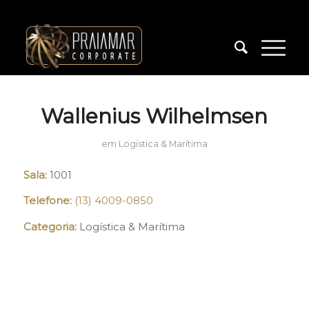
Wallenius Wilhelmsen
em
Logística & Marítima
Sala:
1001
Telefone:
(13) 4009-0850
Categoria:
Logística & Marítima