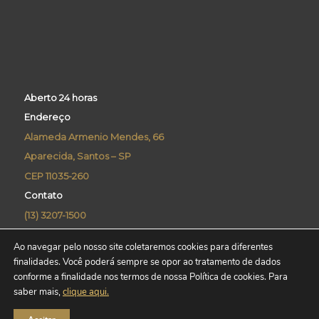
Aberto 24 horas
Endereço
Alameda Armenio Mendes, 66
Aparecida, Santos – SP
CEP 11035-260
Contato
(13) 3207-1500
concierge@praiamarcorporate.com.br
Ao navegar pelo nosso site coletaremos cookies para diferentes
Assessoria de imprensa
finalidades. Você poderá sempre se opor ao tratamento de dados
(13) 3061-2201
conforme a finalidade nos termos de nossa
Política de cookies. Para
saber mais,
clique aqui.