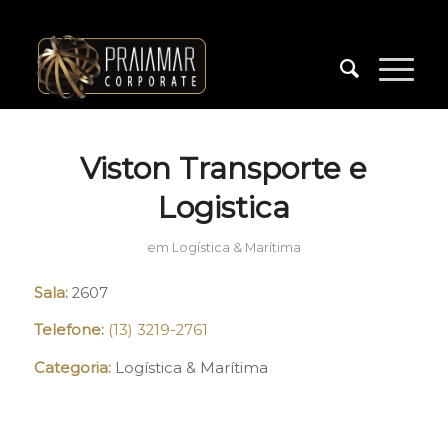
Viston Transporte e
Logistica
em
Logística & Marítima
Sala:
2607
Telefone:
(13) 3219-2761
Categoria:
Logística & Marítima