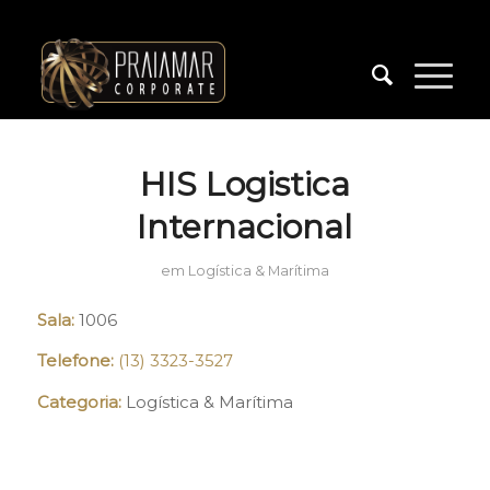
HIS Logistica
Internacional
em
Logística & Marítima
Sala:
1006
Telefone:
(13)
3323-3527
Categoria:
Logística & Marítima