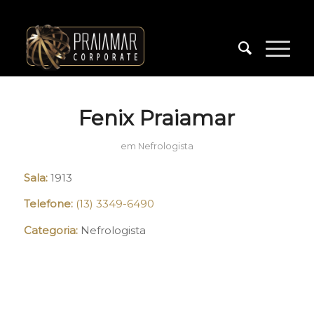
Fenix Praiamar
em
Nefrologista
Sala:
1913
Telefone:
(13) 3349-6490
Categoria:
Nefrologista