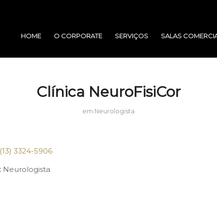
HOME
O CORPORATE
SERVIÇOS
SALAS COMERCIA
Clínica NeuroFisiCor
em
Neurologista
(13) 3324-5906
:
Neurologista