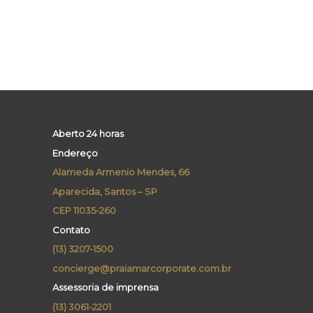
Aberto 24 horas
Endereço
Alameda Armenio Mendes, 66
Aparecida, Santos – SP
CEP 11035-260
Contato
(13) 3207-1500
concierge@praiamarcorporate.com.br
Assessoria de imprensa
(13) 3061-2201