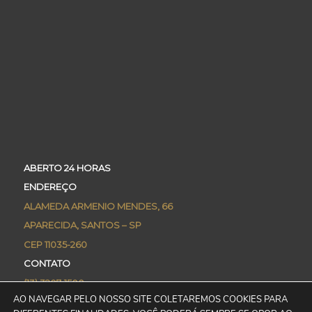
ABERTO 24 HORAS
ENDEREÇO
ALAMEDA ARMENIO MENDES, 66
APARECIDA, SANTOS – SP
CEP 11035-260
CONTATO
(13) 3207-1500
AO NAVEGAR PELO NOSSO SITE COLETAREMOS COOKIES PARA
CONCIERGE@PRAIAMARCORPORATE.COM.BR