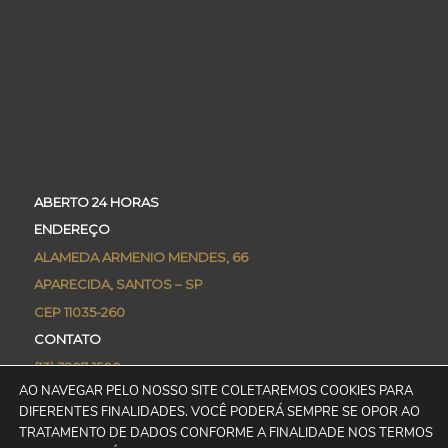
ABERTO 24 HORAS
ENDEREÇO
ALAMEDA ARMENIO MENDES, 66
APARECIDA, SANTOS – SP
CEP 11035-260
CONTATO
(13) 3207-1500
AO NAVEGAR PELO NOSSO SITE COLETAREMOS COOKIES PARA
CONCIERGE@PRAIAMARCORPORATE.COM.BR
DIFERENTES FINALIDADES. VOCÊ PODERÁ SEMPRE SE OPOR AO
ASSESSORIA DE IMPRENSA
TRATAMENTO DE DADOS CONFORME A FINALIDADE NOS TERMOS