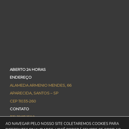
ABERTO 24 HORAS
ENDEREÇO
ALAMEDA ARMENIO MENDES, 66
APARECIDA, SANTOS – SP
CEP 11035-260
CONTATO
(13) 3207-1500
AO NAVEGAR PELO NOSSO SITE COLETAREMOS COOKIES PARA
CONCIERGE@PRAIAMARCORPORATE.COM.BR