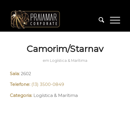
Camorim/Starnav
em
Logística & Marítima
Sala:
2602
Telefone:
(13) 3500-0849
Categoria:
Logística & Marítima